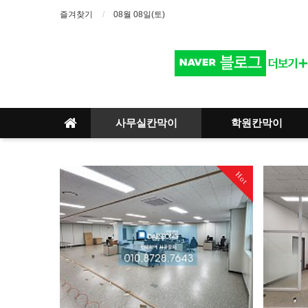
즐겨찾기
08월 08일(토)
사무실칸막이
학원칸막이
Hot