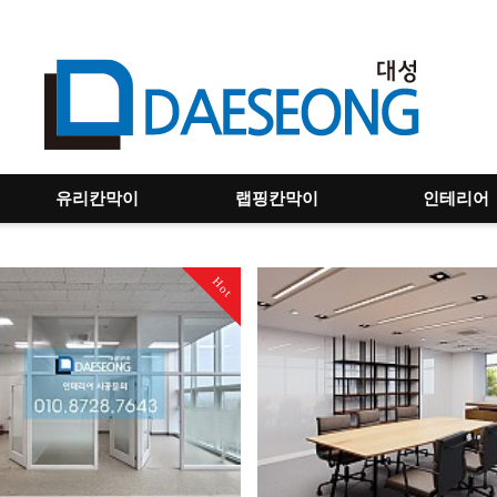
유리칸막이
랩핑칸막이
인테리어
Hot