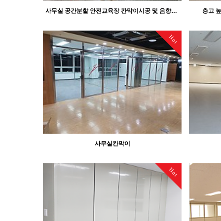
사무실 공간분할 안전교육장 칸막이시공 및 음향장치와 스크린,암막블라인드 설치
층고 
Hot
사무실칸막이
Hot