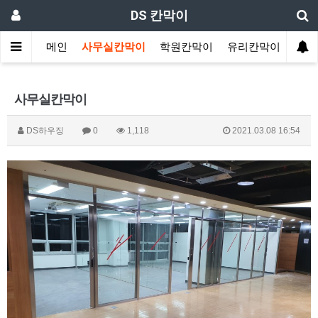
DS 칸막이
메인
사무실칸막이
학원칸막이
유리칸막이
랩핑
사무실칸막이
DS하우징
0
1,118
2021.03.08 16:54