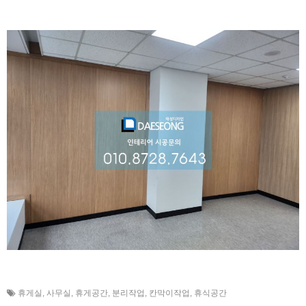
휴게실
,
사무실
,
휴게공간
,
분리작업
,
칸막이작업
,
휴식공간