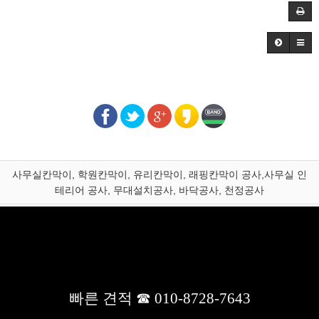
사무실칸막이, 학원칸막이, 유리칸막이, 래핑칸막이 공사,사무실 인
테리어 공사, 무대설치공사, 바닥공사, 천정공사
사이트명 : 대성 칸막이
상호 : 대성 칸막이
대표 : 윤숙화
경기도 용인시 처인구 모현읍 외개일로 67-11
전화 :
031-336-7643
팩스 :
031-335-7643
빠른견적문의/문자상담 :
010-8728-7643
사업자등록번호 :
186-60-00268
사업자정보확인
빠른 견적 ☎ 010-8728-7643
개인정보관리책임자 : 김수일
이메일 :
331kim@naver.com
Copyrightsⓒ2026
All rights reserved.