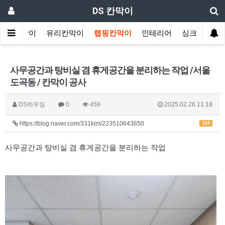
DS 칸막이
학원칸막이
유리칸막이
랩핑칸막이
인테리어
싱크대
사무공간과 탕비실 겸 휴게공간을 분리하는 작업 /서울
도곡동 / 칸막이 공사
DS하우징
0
459
2025.02.26 11:18
https://blog.naver.com/331kim/223510643650
116
사무공간과 탕비실 겸 휴게공간을 분리하는 작업