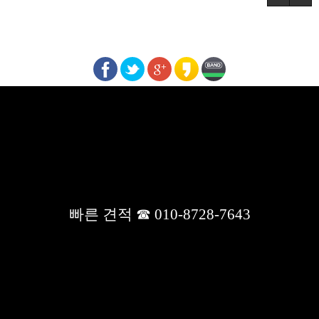
사무실칸막이, 학원칸막이, 유리칸막이, 래핑칸막이 공사,사무실 인
테리어 공사, 무대설치공사, 바닥공사, 천정공사
사이트명 : 대성 칸막이
상호 : 대성 칸막이
대표 : 윤숙화
경기도 용인시 처인구 모현읍 외개일로 67-11
전화 :
031-336-7643
팩스 :
031-335-7643
빠른 견적 ☎ 010-8728-7643
빠른견적문의/문자상담 :
010-8728-7643
사업자등록번호 :
186-60-00268
사업자정보확인
개인정보관리책임자 : 김수일
이메일 :
331kim@naver.com
Copyrightsⓒ2026
All rights reserved.