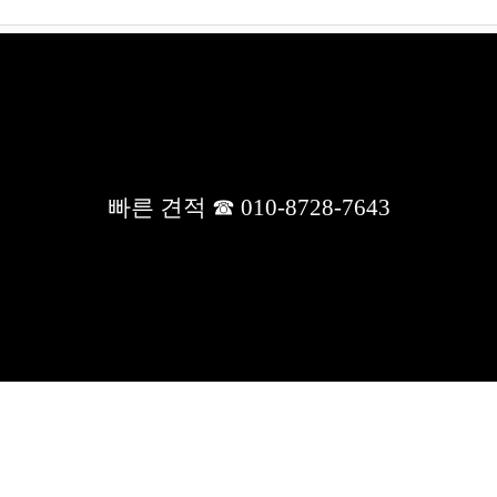
사무실칸막이, 학원칸막이, 유리칸막이, 래핑칸막이 공사,사무실 인
테리어 공사, 무대설치공사, 바닥공사, 천정공사
사이트명 : 대성 칸막이
상호 : 대성 칸막이
대표 : 윤숙화
경기도 용인시 처인구 모현읍 외개일로 67-11
전화 :
031-336-7643
팩스 :
031-335-7643
빠른견적문의/문자상담 :
010-8728-7643
빠른 견적 ☎ 010-8728-7643
사업자등록번호 :
186-60-00268
사업자정보확인
개인정보관리책임자 : 김수일
이메일 :
331kim@naver.com
Copyrightsⓒ2026
All rights reserved.