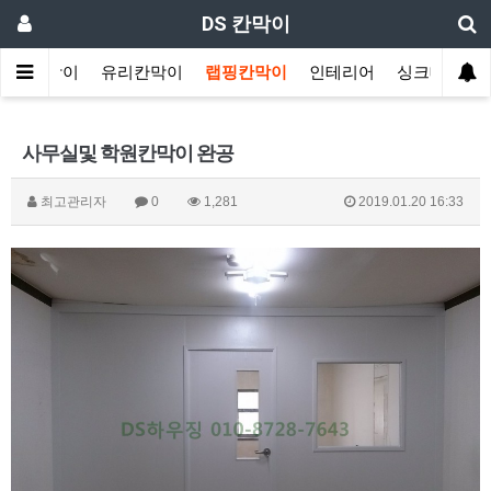
DS 칸막이
학원칸막이
유리칸막이
랩핑칸막이
인테리어
싱크대
사무실및 학원칸막이 완공
최고관리자
0
1,281
2019.01.20 16:33