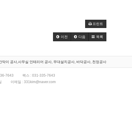
프린트
이전
다음
목록
칸막이 공사,사무실 인테리어 공사, 무대설치공사, 바닥공사, 천정공사
336-7643
팩스 :
031-335-7643
일
이메일 :
331kim@naver.com