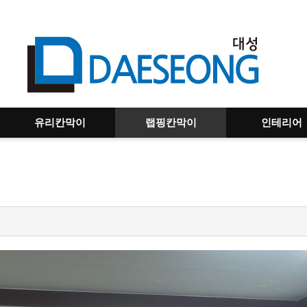
유리칸막이
랩핑칸막이
인테리어