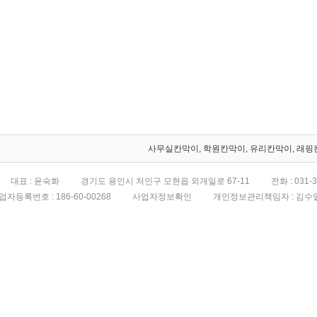
사무실칸막이, 학원칸막이, 유리칸막이, 래핑
대표 : 윤숙화
경기도 용인시 처인구 모현읍 외개일로 67-11
전화 :
031-
업자등록번호 :
186-60-00268
사업자정보확인
개인정보관리책임자 : 김수