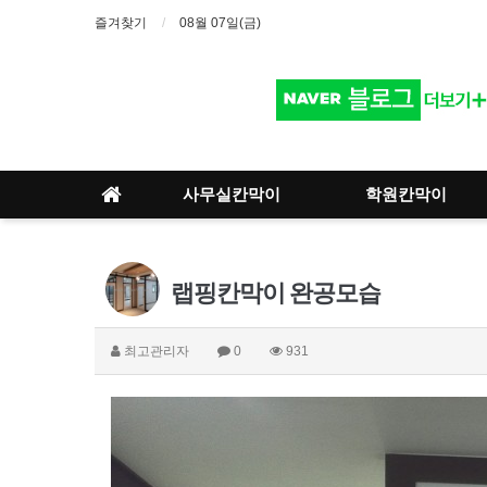
즐겨찾기
08월 07일(금)
사무실칸막이
학원칸막이
랩핑칸막이 완공모습
최고관리자
0
931