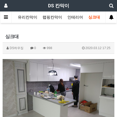
DS 칸막이
원칸막이
유리칸막이
랩핑칸막이
인테리어
싱크대
싱크대
DS하우징
0
998
2020.03.12 17:25