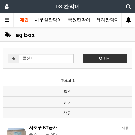
DS 칸막이
메인
사무실칸막이
학원칸막이
유리칸막이
랩핑
Tag Box
검색
Total 1
최신
인기
색인
서초구 KT공사
새창